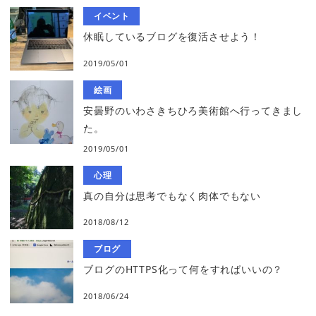
イベント
休眠しているブログを復活させよう！
2019/05/01
絵画
安曇野のいわさきちひろ美術館へ行ってきまし
た。
2019/05/01
心理
真の自分は思考でもなく肉体でもない
2018/08/12
ブログ
ブログのHTTPS化って何をすればいいの？
2018/06/24