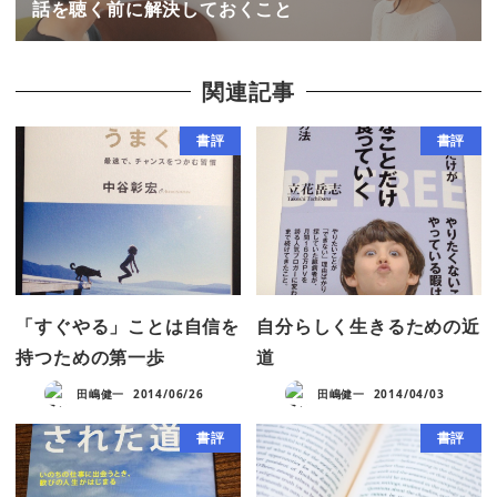
話を聴く前に解決しておくこと
関連記事
書評
書評
「すぐやる」ことは自信を
自分らしく生きるための近
持つための第一歩
道
田嶋健一
2014/06/26
田嶋健一
2014/04/03
書評
書評