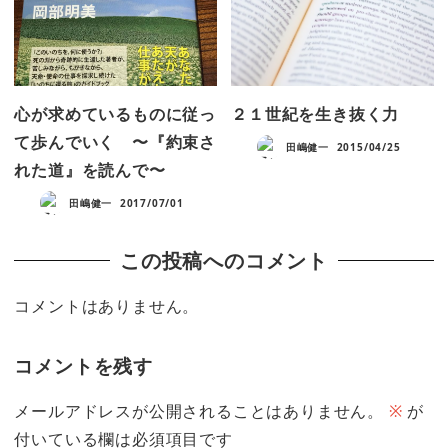
心が求めているものに従っ
２１世紀を生き抜く力
て歩んでいく 〜『約束さ
田嶋健一
2015/04/25
れた道』を読んで〜
田嶋健一
2017/07/01
この投稿へのコメント
コメントはありません。
コメントを残す
メールアドレスが公開されることはありません。
※
が
付いている欄は必須項目です