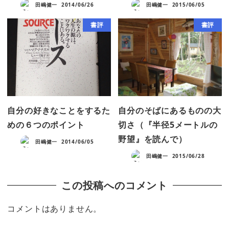
田嶋健一
2014/06/26
田嶋健一
2015/06/05
書評
書評
自分の好きなことをするた
自分のそばにあるものの大
めの６つのポイント
切さ（『半径5メートルの
野望』を読んで）
田嶋健一
2014/06/05
田嶋健一
2015/06/28
この投稿へのコメント
コメントはありません。