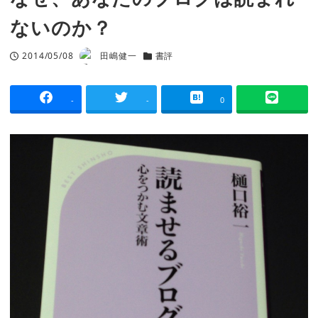
ないのか？
2014/05/08
田嶋健一
書評
投稿日
著
カテゴリー
者
-
-
0