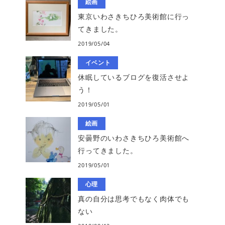
絵画
東京いわさきちひろ美術館に行っ
てきました。
2019/05/04
イベント
休眠しているブログを復活させよ
う！
2019/05/01
絵画
安曇野のいわさきちひろ美術館へ
行ってきました。
2019/05/01
心理
真の自分は思考でもなく肉体でも
ない