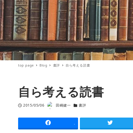
top page
Blog
書評
自ら考える読書
自ら考える読書
2015/05/06
田嶋健一
書評
投稿日
著
カテゴリー
者
-