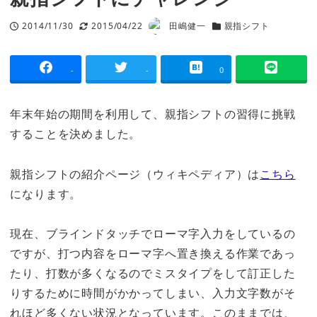
2014/11/30
2015/04/22
田嶋健一
親指シフト
投稿日
更新日
著
カテゴリー
者
-
-
0
年末年始の期間を利用して、親指シフトの習得に挑戦
することを決めました。
親指シフトの紹介ページ（ウィキペディア）は
こちら
になります。
現在、ブラインドタッチでローマ字入力をしているの
ですが、打つ内容をローマ字へ置き換える作業であっ
たり、打数が多くなるのでミスタイプをして訂正した
りするために時間がかかってしまい、入力文字数がそ
れほど多くない状況となっています。このままでは、