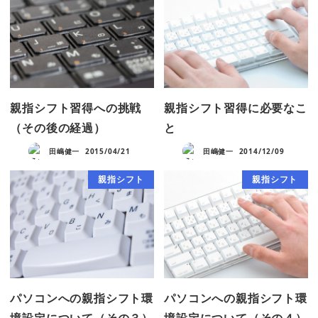
親指シフト習得への挑戦
親指シフト習得に必要なこ
（その後の経過）
と
田嶋健一
2015/04/21
田嶋健一
2014/12/09
親指シフト
親指シフト
パソコンへの親指シフト環
パソコンへの親指シフト環
境設定について（その３）
境設定について（その４）