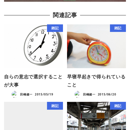
関連記事
雑記
雑記
自らの意志で選択すること
早寝早起きで得られている
が大事
こと
田嶋健一
2015/05/19
田嶋健一
2015/06/20
雑記
雑記