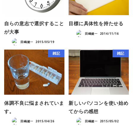
自らの意志で選択すること
目標に具体性を持たせる
が大事
田嶋健一
2014/11/16
田嶋健一
2015/05/19
雑記
雑記
体調不良に悩まされていま
新しいパソコンを使い始め
す。
てからの感想
田嶋健一
2015/04/26
田嶋健一
2015/05/02